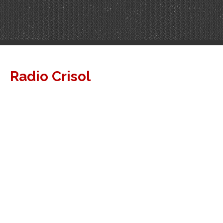
Radio Crisol
Bienvenido
Contacto
Blog de Noticias
Esteban de luca 2317, Los Polvorines
46630327
Compartir en