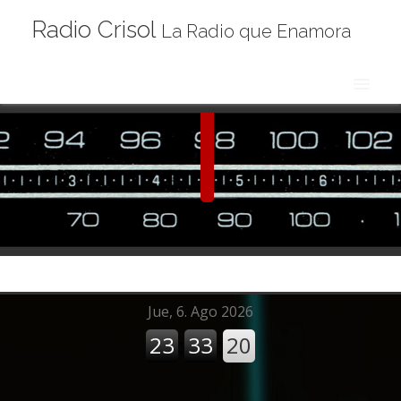
Radio Crisol
La Radio que Enamora
BIENVENIDO
CONTACTO
BLOG DE NOTICIAS